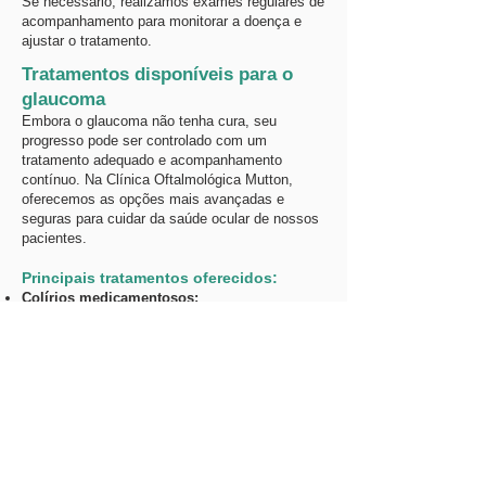
Se necessário, realizamos exames regulares de
acompanhamento para monitorar a doença e
ajustar o tratamento.
Tratamentos disponíveis para o
glaucoma
Embora o glaucoma não tenha cura, seu
progresso pode ser controlado com um
tratamento adequado e acompanhamento
contínuo. Na Clínica Oftalmológica Mutton,
oferecemos as opções mais avançadas e
seguras para cuidar da saúde ocular de nossos
pacientes.
Principais tratamentos oferecidos:
Colírios medicamentosos:
Verifica se há aumento da pressão
ocular, principal fator relacionado ao
glaucoma.
Laserterapia:
Identifica a existência de danos no nervo
óptico.
Cirurgia para glaucoma:
Detecta alterações no campo de visão,
especialmente nas áreas periféricas.